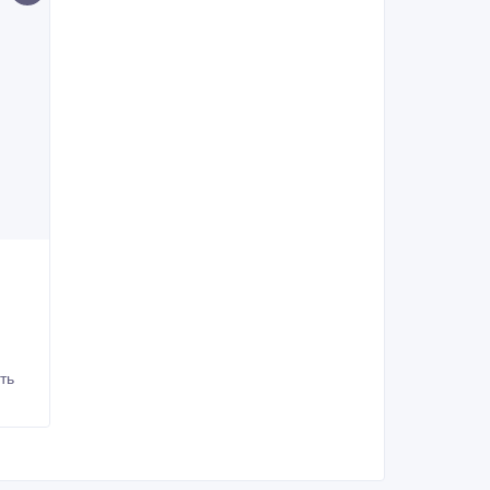
и
я
ть