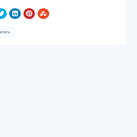
атать