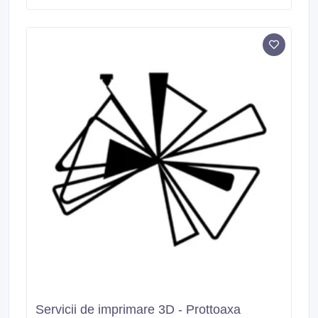
vă oferi posibilitatea de a beneficia de o donație; este
o sumă de bani de patru sute nouăzeci și șapte de mii
de euro (497.
Servicii de imprimare 3D - Prottoaxa