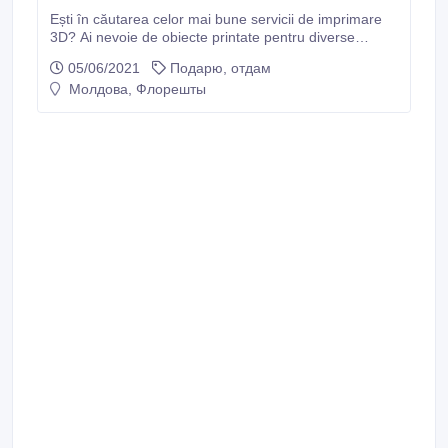
Ești în căutarea celor mai bune servicii de imprimare
3D? Ai nevoie de obiecte printate pentru diverse
proiecte sau în activitatea ta profesională? Nimic mai
05/06/2021
Подарю, отдам
simplu. Descoperă portofoliul de produse al companiei
Молдова, Флорешты
Prottoaxamd și comandă produsele necesare. De
exemplu, poți opta pentru modelarea 3D a bijuteriilor și
să-i oferi iubitei sau soției un cadou original.