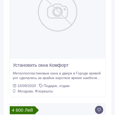
Установить окна Комфорт
Металлопластиковые окна и двери в Городе кривой
рог сделались за крайне короткое время наиболее
популярными при остеклении квартирных,
15/09/2020
Подарю, отдам
инженерных и для офиса квартир. Выяснить про
Молдова, Флорешты
абсолютно все плюсы ПВХ окон, их расценку и где
приобретать, доступно на странице поисковой
выдачи фирмы Комфорт: balkon.dp.ua.
4 600 Лей