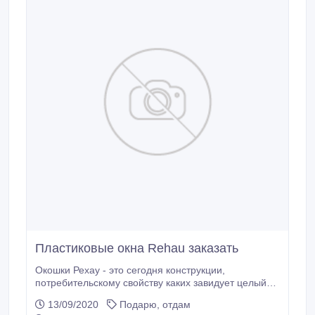
Пластиковые окна Rehau заказать
Окошки Рехау - это сегодня конструкции,
потребительскому свойству каких завидует целый
мир. Имея собственный научно-исследовательский
13/09/2020
Подарю, отдам
институт полимеров представленный завод создал