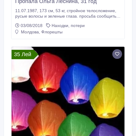
Пропала Ольга Леснина, 31 год
11.07.1987, 173 см, 53 кг, стройное телосложение,
русые волосы и зеленые глаза. просьба сообщить
любую информацию о ней на электронную почту
03/08/2018
Находки, потери
33okean@gmail.com или по телефону 8924 284 10
Молдова, Флорешты
65 (Россия, Мегафон)..
35 Лей