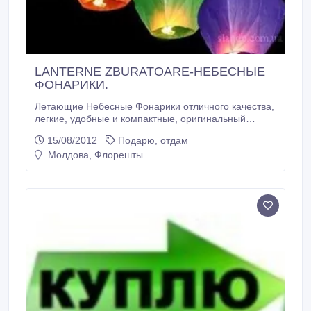
LANTERNE ZBURATOARE-НЕБЕСНЫЕ
ФОНАРИКИ.
Летающие Небесные Фонарики отличного качества,
легкие, удобные и компактные, оригинальный
выбор для создания фееричного праздника. Они
15/08/2012
Подарю, отдам
украсят День рождения, Свадьбу, Детские
Молдова, Флорешты
праздники. А также они идеально подходят для
создания праздничной атмосферы и на вечеринках
, пикнике, романтичной прогулке вдвоем или в
компании друзей, которые будут приятно удивлены
вашему сюрпризу.