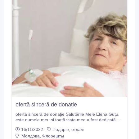
ofertă sinceră de donație
ofertă sinceră de donație Salutările Mele Elena Guțu,
este numele meu și toată viața mea a fost dedicată
muncii asidue și sârguincioase, care mă îmbogățește.
16/11/2022
Подарю, отдам
Dar astăzi sunt țintuit la pat în urma unei leucodistrofii
Молдова, Флорешты
incurabile (cancer); vă contactez ca donator pentru a